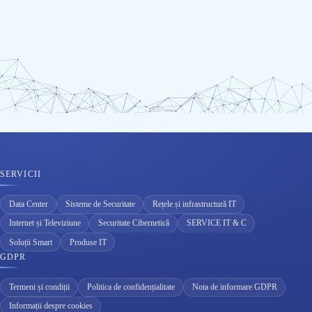
SERVICII
Data Center
Sisteme de Securitate
Rețele și infrastructură IT
Internet și Televiziune
Securitate Cibernetică
SERVICE IT & C
Soluții Smart
Produse IT
GDPR
Termeni și condiții
Politica de confidențialitate
Nota de informare GDPR
Informații despre cookies