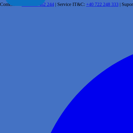
Comercial:
+40 341 462 244
|
Service IT&C:
+40 722 248 333
|
Supor