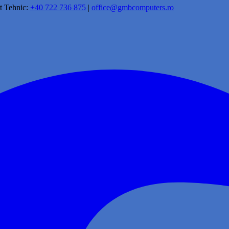
t Tehnic:
+40 722 736 875
|
office@gmbcomputers.ro